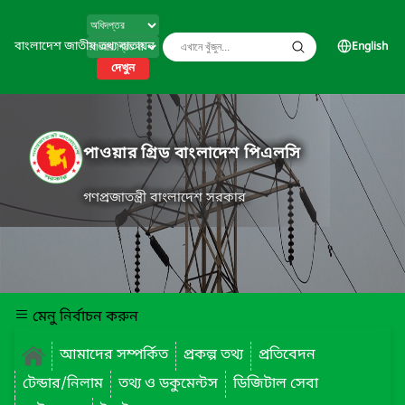
বাংলাদেশ জাতীয় তথ্য বাতায়ন
English
দেখুন
পাওয়ার গ্রিড বাংলাদেশ পিএলসি
গণপ্রজাতন্ত্রী বাংলাদেশ সরকার
মেনু নির্বাচন করুন
আমাদের সম্পর্কিত
প্রকল্প তথ্য
প্রতিবেদন
টেন্ডার/নিলাম
তথ্য ও ডকুমেন্টস
ডিজিটাল সেবা