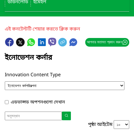
ডাউনলোড
ইমেইল
এই কনটেন্টটি শেয়ার করতে ক্লিক করুন
আপনার মতামত প্রদান করুন
ইনোভেশন কর্নার
Innovation Content Type
এডভান্সড অপশনগুলো দেখান
পৃষ্ঠা আইটেম