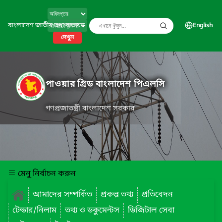
বাংলাদেশ জাতীয় তথ্য বাতায়ন
English
দেখুন
পাওয়ার গ্রিড বাংলাদেশ পিএলসি
গণপ্রজাতন্ত্রী বাংলাদেশ সরকার
মেনু নির্বাচন করুন
আমাদের সম্পর্কিত
প্রকল্প তথ্য
প্রতিবেদন
টেন্ডার/নিলাম
তথ্য ও ডকুমেন্টস
ডিজিটাল সেবা