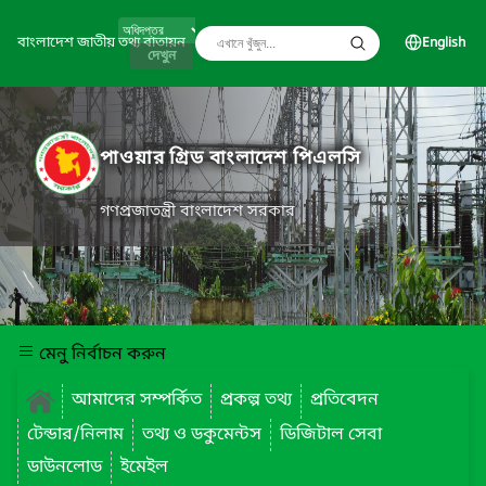
বাংলাদেশ জাতীয় তথ্য বাতায়ন
English
দেখুন
পাওয়ার গ্রিড বাংলাদেশ পিএলসি
গণপ্রজাতন্ত্রী বাংলাদেশ সরকার
মেনু নির্বাচন করুন
আমাদের সম্পর্কিত
প্রকল্প তথ্য
প্রতিবেদন
টেন্ডার/নিলাম
তথ্য ও ডকুমেন্টস
ডিজিটাল সেবা
ডাউনলোড
ইমেইল