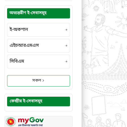
অভ্যন্তরীণ ই-সেবাসমূহ
ই-অকশান
এইচআরএমএস
সিবিএম
সকল
কেন্দ্রীয় ই-সেবাসমূহ