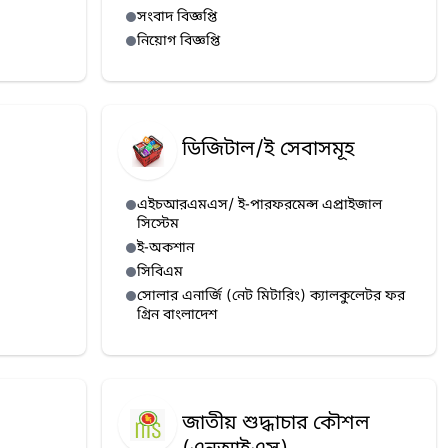
সংবাদ বিজ্ঞপ্তি
নিয়োগ বিজ্ঞপ্তি
ডিজিটাল/ই সেবাসমূহ
এইচআরএমএস/ ই-পারফরমেন্স এপ্রাইজাল
সিস্টেম
ই-অকশান
সিবিএম
সোলার এনার্জি (নেট মিটারিং) ক্যালকুলেটর ফর
গ্রিন বাংলাদেশ
জাতীয় শুদ্ধাচার কৌশল