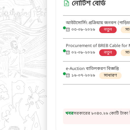
নোটিশ বোর্ড
আউটসোর্সিং প্রক্রিয়ায় জনবল (গাড়িচ
০৩-০৮-২০২৬
নতুন
সা
Procurement of BREB Cable for 
০২-০৮-২০২৬
নতুন
সা
e-Auction বাতিলকরণ বিজ্ঞপ্তি
১৬-০৭-২০২৬
সাধারণ
সরকারের ৮০৪৩.২৬ কোটি টাকা ইক
খবর
যমুনা রিভারক্রসিংয়ের ৪০০ কেভি ল