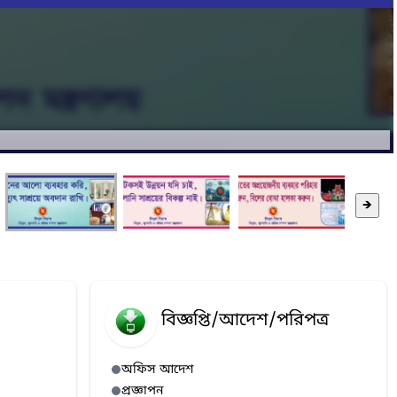
🡺
বিজ্ঞপ্তি/আদেশ/পরিপত্র
অফিস আদেশ
প্রজ্ঞাপন