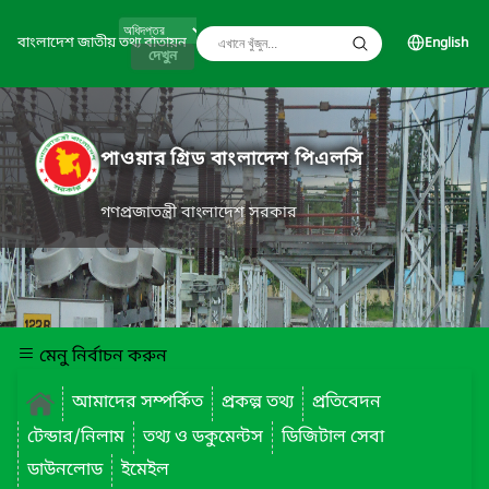
বাংলাদেশ জাতীয় তথ্য বাতায়ন
English
দেখুন
পাওয়ার গ্রিড বাংলাদেশ পিএলসি
গণপ্রজাতন্ত্রী বাংলাদেশ সরকার
মেনু নির্বাচন করুন
আমাদের সম্পর্কিত
প্রকল্প তথ্য
প্রতিবেদন
টেন্ডার/নিলাম
তথ্য ও ডকুমেন্টস
ডিজিটাল সেবা
ডাউনলোড
ইমেইল