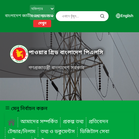
বাংলাদেশ জাতীয় তথ্য বাতায়ন
English
দেখুন
পাওয়ার গ্রিড বাংলাদেশ পিএলসি
গণপ্রজাতন্ত্রী বাংলাদেশ সরকার
মেনু নির্বাচন করুন
আমাদের সম্পর্কিত
প্রকল্প তথ্য
প্রতিবেদন
টেন্ডার/নিলাম
তথ্য ও ডকুমেন্টস
ডিজিটাল সেবা