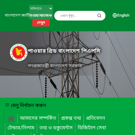
বাংলাদেশ জাতীয় তথ্য বাতায়ন
English
দেখুন
পাওয়ার গ্রিড বাংলাদেশ পিএলসি
গণপ্রজাতন্ত্রী বাংলাদেশ সরকার
মেনু নির্বাচন করুন
আমাদের সম্পর্কিত
প্রকল্প তথ্য
প্রতিবেদন
টেন্ডার/নিলাম
তথ্য ও ডকুমেন্টস
ডিজিটাল সেবা