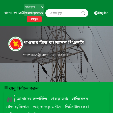
বাংলাদেশ জাতীয় তথ্য বাতায়ন
English
দেখুন
পাওয়ার গ্রিড বাংলাদেশ পিএলসি
গণপ্রজাতন্ত্রী বাংলাদেশ সরকার
মেনু নির্বাচন করুন
আমাদের সম্পর্কিত
প্রকল্প তথ্য
প্রতিবেদন
টেন্ডার/নিলাম
তথ্য ও ডকুমেন্টস
ডিজিটাল সেবা