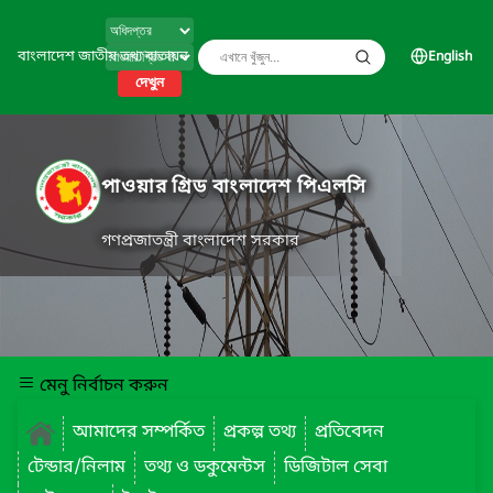
বাংলাদেশ জাতীয় তথ্য বাতায়ন
English
দেখুন
পাওয়ার গ্রিড বাংলাদেশ পিএলসি
গণপ্রজাতন্ত্রী বাংলাদেশ সরকার
মেনু নির্বাচন করুন
আমাদের সম্পর্কিত
প্রকল্প তথ্য
প্রতিবেদন
টেন্ডার/নিলাম
তথ্য ও ডকুমেন্টস
ডিজিটাল সেবা