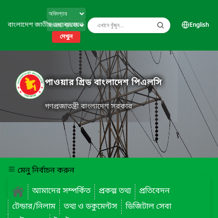
বাংলাদেশ জাতীয় তথ্য বাতায়ন
English
দেখুন
পাওয়ার গ্রিড বাংলাদেশ পিএলসি
গণপ্রজাতন্ত্রী বাংলাদেশ সরকার
মেনু নির্বাচন করুন
আমাদের সম্পর্কিত
প্রকল্প তথ্য
প্রতিবেদন
টেন্ডার/নিলাম
তথ্য ও ডকুমেন্টস
ডিজিটাল সেবা