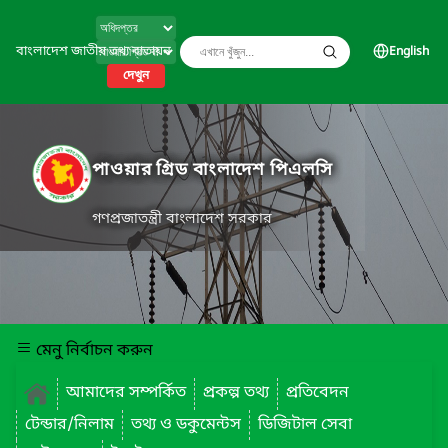
বাংলাদেশ জাতীয় তথ্য বাতায়ন
English
দেখুন
পাওয়ার গ্রিড বাংলাদেশ পিএলসি
গণপ্রজাতন্ত্রী বাংলাদেশ সরকার
মেনু নির্বাচন করুন
আমাদের সম্পর্কিত
প্রকল্প তথ্য
প্রতিবেদন
টেন্ডার/নিলাম
তথ্য ও ডকুমেন্টস
ডিজিটাল সেবা