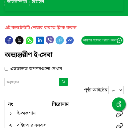
ডাউনলোড
ইমেইল
এই কনটেন্টটি শেয়ার করতে ক্লিক করুন
আপনার মতামত প্রদান করুন
অভ্যন্তরীণ ই-সেবা
এডভান্সড অপশনগুলো দেখান
পৃষ্ঠা আইটেম
নং
শিরোনাম
লিংক
১
ই-অকশান
২
এইচআরএমএস