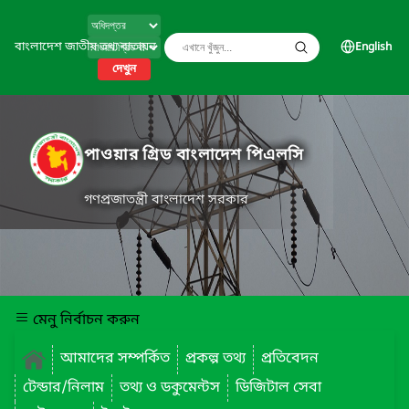
বাংলাদেশ জাতীয় তথ্য বাতায়ন
English
দেখুন
পাওয়ার গ্রিড বাংলাদেশ পিএলসি
গণপ্রজাতন্ত্রী বাংলাদেশ সরকার
মেনু নির্বাচন করুন
আমাদের সম্পর্কিত
প্রকল্প তথ্য
প্রতিবেদন
টেন্ডার/নিলাম
তথ্য ও ডকুমেন্টস
ডিজিটাল সেবা