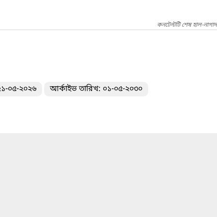
কনটেন্টটি শেষ হাল-নাগা
 ২১-০৫-২০২৬
আর্কাইভ তারিখ: ০১-০৫-২০৩০