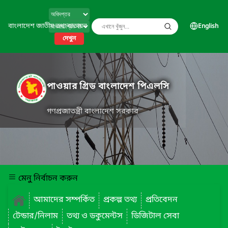
বাংলাদেশ জাতীয় তথ্য বাতায়ন
English
দেখুন
পাওয়ার গ্রিড বাংলাদেশ পিএলসি
গণপ্রজাতন্ত্রী বাংলাদেশ সরকার
মেনু নির্বাচন করুন
আমাদের সম্পর্কিত
প্রকল্প তথ্য
প্রতিবেদন
টেন্ডার/নিলাম
তথ্য ও ডকুমেন্টস
ডিজিটাল সেবা