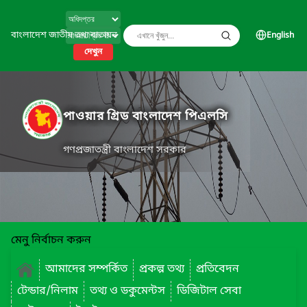
বাংলাদেশ জাতীয় তথ্য বাতায়ন
English
দেখুন
পাওয়ার গ্রিড বাংলাদেশ পিএলসি
গণপ্রজাতন্ত্রী বাংলাদেশ সরকার
মেনু নির্বাচন করুন
আমাদের সম্পর্কিত
প্রকল্প তথ্য
প্রতিবেদন
টেন্ডার/নিলাম
তথ্য ও ডকুমেন্টস
ডিজিটাল সেবা