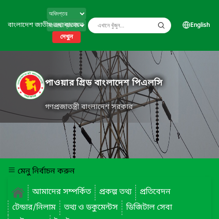
বাংলাদেশ জাতীয় তথ্য বাতায়ন
English
দেখুন
পাওয়ার গ্রিড বাংলাদেশ পিএলসি
গণপ্রজাতন্ত্রী বাংলাদেশ সরকার
মেনু নির্বাচন করুন
আমাদের সম্পর্কিত
প্রকল্প তথ্য
প্রতিবেদন
টেন্ডার/নিলাম
তথ্য ও ডকুমেন্টস
ডিজিটাল সেবা