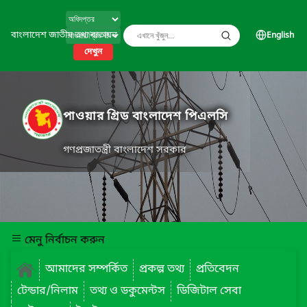
বাংলাদেশ জাতীয় তথ্য বাতায়ন
English
দেখুন
পাওয়ার গ্রিড বাংলাদেশ পিএলসি
গণপ্রজাতন্ত্রী বাংলাদেশ সরকার
মেনু নির্বাচন করুন
আমাদের সম্পর্কিত
প্রকল্প তথ্য
প্রতিবেদন
টেন্ডার/নিলাম
তথ্য ও ডকুমেন্টস
ডিজিটাল সেবা