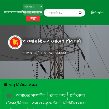
বাংলাদেশ জাতীয় তথ্য বাতায়ন
English
দেখুন
পাওয়ার গ্রিড বাংলাদেশ পিএলসি
গণপ্রজাতন্ত্রী বাংলাদেশ সরকার
মেনু নির্বাচন করুন
আমাদের সম্পর্কিত
প্রকল্প তথ্য
প্রতিবেদন
টেন্ডার/নিলাম
তথ্য ও ডকুমেন্টস
ডিজিটাল সেবা