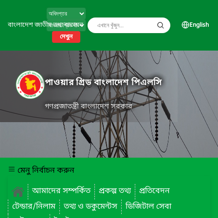
বাংলাদেশ জাতীয় তথ্য বাতায়ন
English
দেখুন
পাওয়ার গ্রিড বাংলাদেশ পিএলসি
গণপ্রজাতন্ত্রী বাংলাদেশ সরকার
মেনু নির্বাচন করুন
আমাদের সম্পর্কিত
প্রকল্প তথ্য
প্রতিবেদন
টেন্ডার/নিলাম
তথ্য ও ডকুমেন্টস
ডিজিটাল সেবা