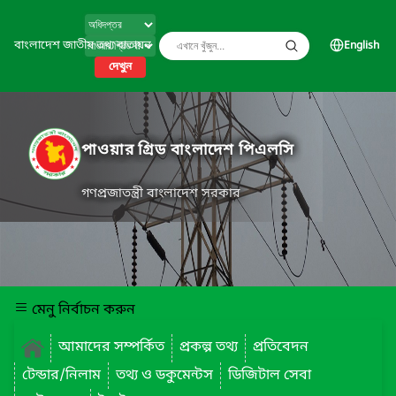
বাংলাদেশ জাতীয় তথ্য বাতায়ন
English
দেখুন
পাওয়ার গ্রিড বাংলাদেশ পিএলসি
গণপ্রজাতন্ত্রী বাংলাদেশ সরকার
মেনু নির্বাচন করুন
আমাদের সম্পর্কিত
প্রকল্প তথ্য
প্রতিবেদন
টেন্ডার/নিলাম
তথ্য ও ডকুমেন্টস
ডিজিটাল সেবা