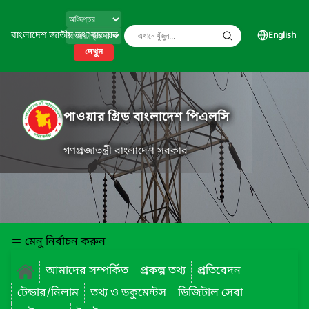
বাংলাদেশ জাতীয় তথ্য বাতায়ন
English
দেখুন
পাওয়ার গ্রিড বাংলাদেশ পিএলসি
গণপ্রজাতন্ত্রী বাংলাদেশ সরকার
মেনু নির্বাচন করুন
আমাদের সম্পর্কিত
প্রকল্প তথ্য
প্রতিবেদন
টেন্ডার/নিলাম
তথ্য ও ডকুমেন্টস
ডিজিটাল সেবা